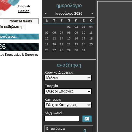
ημερολόγιο
English
Edition
<
Ιανουάριος 2026
>
Δ
Τ
Τ
Π
Π
Σ
Κ
rss/ical feeds
νέα εκδήλωση
01
02
03
04
05
06
07
08
09
10
11
ισσότερα...
12
13
14
15
16
17
18
26
19
20
21
22
23
24
25
26
27
28
29
30
31
τρο Κατηγορίας & Επαρχίας
αναζήτηση
Χρονικό Διάστημα
Επαρχία
Κατηγορία
Λέξη Κλειδί
Επερχόμενες
0