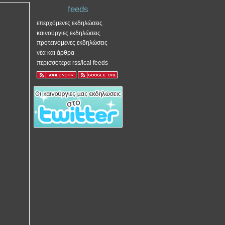
feeds
επερχόμενες εκδηλώσεις
καινούργιες εκδηλώσεις
προτεινόμενες εκδηλώσεις
νέα και άρθρα
περισσότερα rss/ical feeds